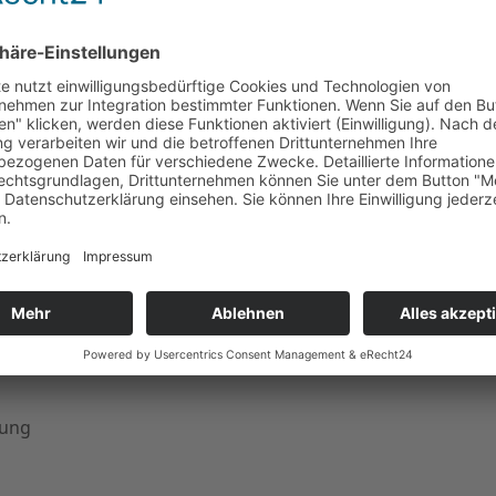
rt
den
ter
lt
äbe
on
uung