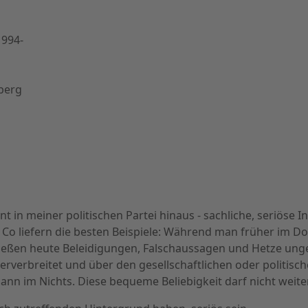
1994-
berg
t in meiner politischen Partei hinaus - sachliche, seriöse I
 Co liefern die besten Beispiele: Während man früher im D
ßen heute Beleidigungen, Falschaussagen und Hetze ungefil
rverbreitet und über den gesellschaftlichen oder politisc
dann im Nichts. Diese bequeme Beliebigkeit darf nicht we