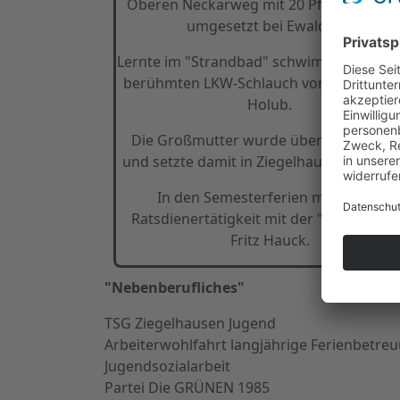
Oberen Neckarweg mit 20 Pf. Lohn, sofo
umgesetzt bei Ewald-Eis.
Lernte im "Strandbad" schwimmen ohne 
berühmten LKW-Schlauch von Bademeis
Holub.
Die Großmutter wurde über 100 Jahre a
und setzte damit in Ziegelhausen Maßst
In den Semesterferien manchmal
Ratsdienertätigkeit mit der "Quickly" v
Fritz Hauck.
"Nebenberufliches"
TSG Ziegelhausen Jugend
Arbeiterwohlfahrt langjährige Ferienbetre
Jugendsozialarbeit
Partei Die GRÜNEN 1985