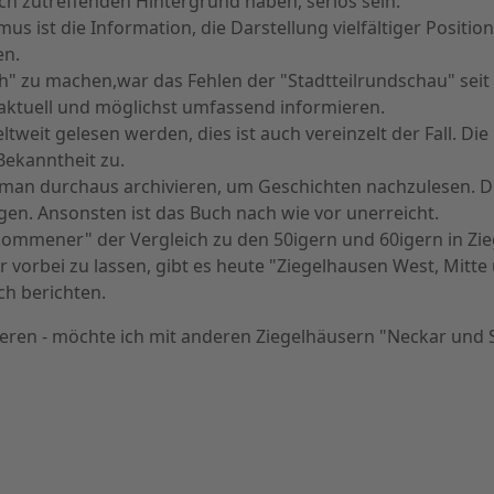
ch zutreffenden Hintergrund haben, seriös sein.
us ist die Information, die Darstellung vielfältiger Positio
en.
h" zu machen,war das Fehlen der "Stadtteilrundschau" seit
aktuell und möglichst umfassend informieren.
tweit gelesen werden, dies ist auch vereinzelt der Fall. Di
ekanntheit zu.
 man durchaus archivieren, um Geschichten nachzulesen. Die
en. Ansonsten ist das Buch nach wie vor unerreicht.
ekommener" der Vergleich zu den 50igern und 60igern in Zie
orbei zu lassen, gibt es heute "Ziegelhausen West, Mitte und
ch berichten.
eren - möchte ich mit anderen Ziegelhäusern "Neckar und S