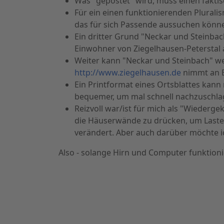
Was "gepostet" wird, muss einen faktis
Für ein einen funktionierenden Pluralism
das für sich Passende aussuchen könn
Ein dritter Grund "Neckar und Steinbac
Einwohner von Ziegelhausen-Peterstal 
Weiter kann "Neckar und Steinbach" wel
http://www.ziegelhausen.de
nimmt an B
Ein Printformat eines Ortsblattes kann
bequemer, um mal schnell nachzuschlag
Reizvoll war/ist für mich als "Wiederg
die Häuserwände zu drücken, um Laster v
verändert. Aber auch darüber möchte i
Also - solange Hirn und Computer funktioni