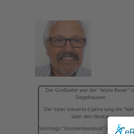
Der Großvater war der "letzte Bauer" i
Ziegelhausen
Der Vater steuerte 6 Jahre lang die "Nä
über den Neckar
Sonntags "Glockenläutebub" in der Kirch