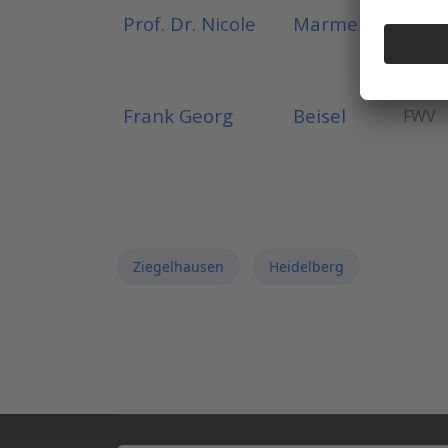
Prof. Dr. Nicole
Marme
CDU
Frank Georg
Beisel
FWV
Ziegelhausen
Heidelberg