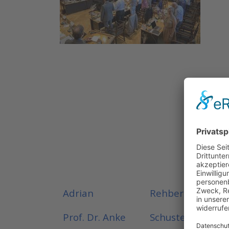
Adrian
Rehberger
SPD
Prof. Dr. Anke
Schuster
SPD