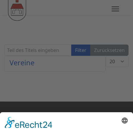
Teil des Titels eingeben
Filter
Zurücksetzen
Anzeige #
Vereine
© Klaus Fanz 2020
Startseite