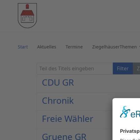
Start
Aktuelles
Termine
ZiegelhäuserThemen
Teil des Titels eingeben
Filter
Z
CDU GR
Chronik
Freie Wähler
Gruene GR