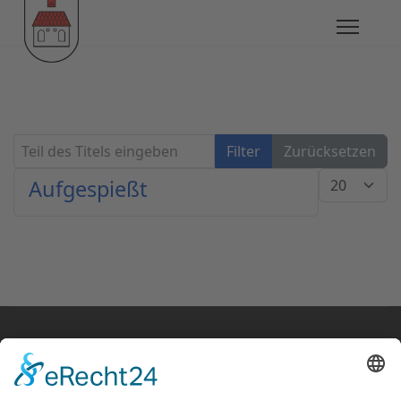
Teil des Titels eingeben
Filter
Zurücksetzen
Anzeige #
Aufgespießt
© Klaus Fanz 2020
Startseite