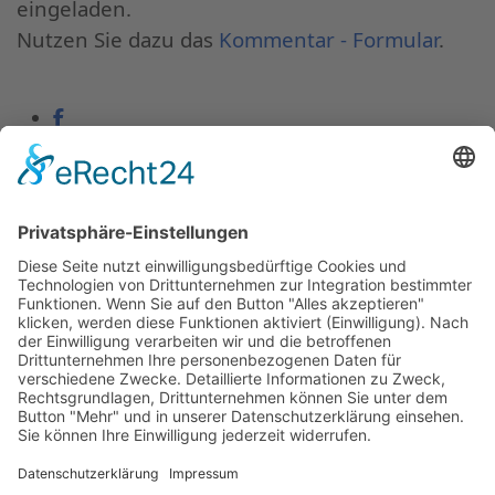
eingeladen.
Nutzen Sie dazu das
Kommentar - Formular
.
Ziegelhausen
Bezirksbeirat
Heidelberger
Beitragsaufrufe
481854